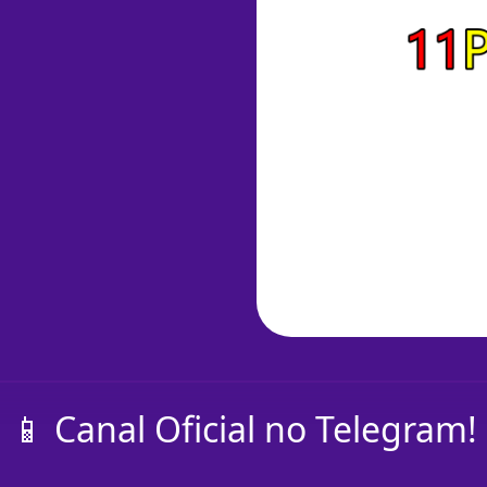
📱 Canal Oficial no Telegram!