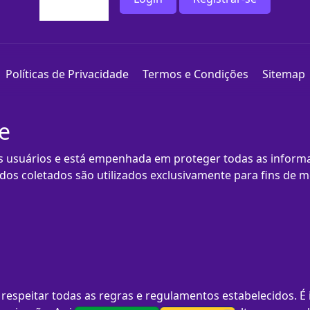
Políticas de Privacidade
Termos e Condições
Sitemap
de
us usuários e está empenhada em proteger todas as inform
os coletados são utilizados exclusivamente para fins de m
speitar todas as regras e regulamentos estabelecidos. É 