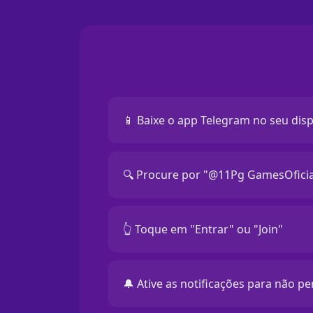
📱 Baixe o app Telegram no seu disp
🔍 Procure por "@11Pg GamesOficia
👆 Toque em "Entrar" ou "Join"
🔔 Ative as notificações para não p