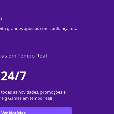
m
ita grandes apostas com confiança total.
cias em Tempo Real
24/7
e todas as novidades, promoções e
11Pg Games em tempo real!
Ver Notícias