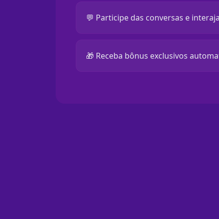
💬 Participe das conversas e interaj
🎁 Receba bônus exclusivos autom