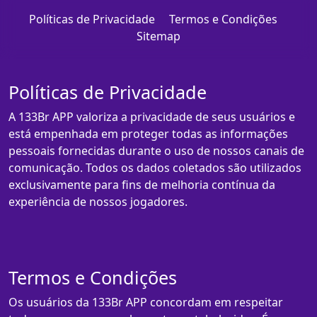
Políticas de Privacidade
Termos e Condições
Sitemap
Políticas de Privacidade
A 133Br APP valoriza a privacidade de seus usuários e
está empenhada em proteger todas as informações
pessoais fornecidas durante o uso de nossos canais de
comunicação. Todos os dados coletados são utilizados
exclusivamente para fins de melhoria contínua da
experiência de nossos jogadores.
Termos e Condições
Os usuários da 133Br APP concordam em respeitar