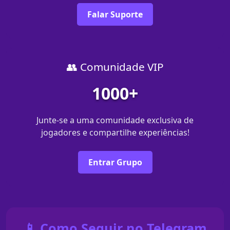
Falar Suporte
👥 Comunidade VIP
1000+
Junte-se a uma comunidade exclusiva de
jogadores e compartilhe experiências!
Entrar Grupo
📱 Como Seguir no Telegram