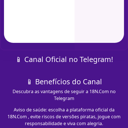
📱 Canal Oficial no Telegram!
📱 Benefícios do Canal
Descubra as vantagens de seguir a 18N.Com no
Telegram
Aviso de saúde: escolha a plataforma oficial da
18N.Com , evite riscos de versões piratas, jogue com
responsabilidade e viva com alegria.