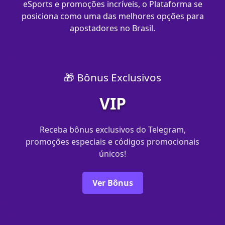
eSports e promoções incríveis, o Plataforma se
posiciona como uma das melhores opções para
apostadores no Brasil.
🎁 Bônus Exclusivos
VIP
Receba bônus exclusivos do Telegram,
promoções especiais e códigos promocionais
únicos!
Ver Bônus