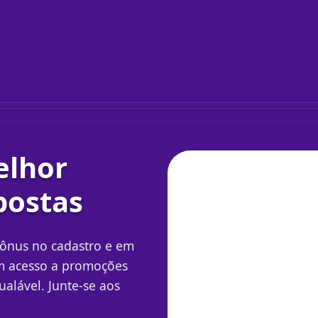
elhor
postas
ônus no cadastro e em
m acesso a promoções
ualável. Junte-se aos