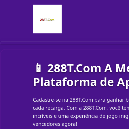
📱 288T.Com A M
Plataforma de A
Cadastre-se na 288T.Com para ganhar b
cada recarga. Com a 288T.Com, você te
incríveis e uma experiência de jogo inig
vencedores agora!