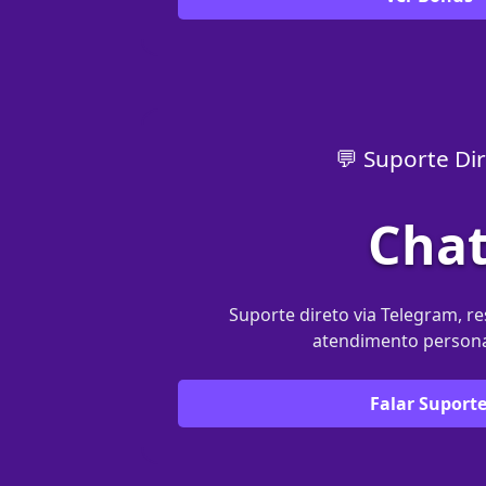
💬 Suporte Di
Cha
Suporte direto via Telegram, r
atendimento persona
Falar Suport