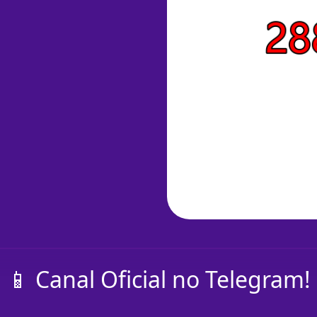
📱 Canal Oficial no Telegram!