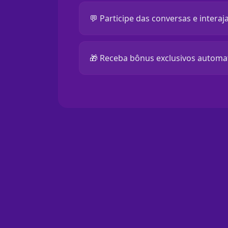
💬 Participe das conversas e interaj
🎁 Receba bônus exclusivos autom