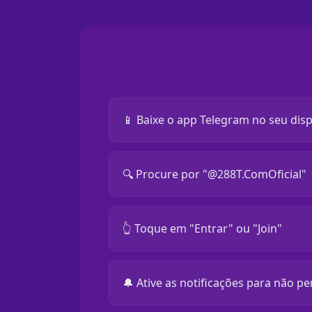
📱 Baixe o app Telegram no seu disp
🔍 Procure por "@288T.ComOficial"
👆 Toque em "Entrar" ou "Join"
🔔 Ative as notificações para não p