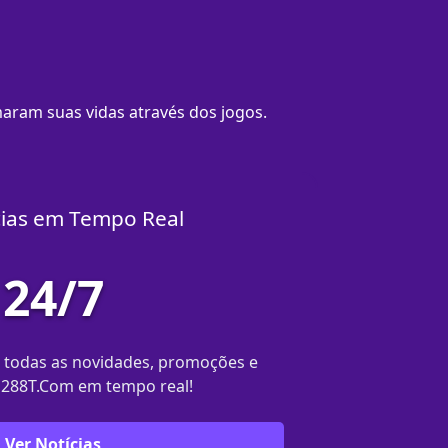
aram suas vidas através dos jogos.
cias em Tempo Real
24/7
e todas as novidades, promoções e
 288T.Com em tempo real!
Ver Notícias