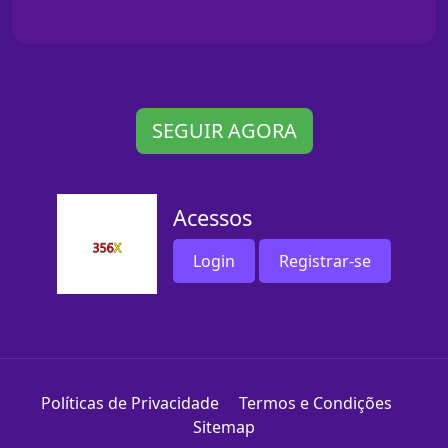
SEGUIR AGORA
Acessos
Login
Registrar-se
Políticas de Privacidade
Termos e Condições
Sitemap