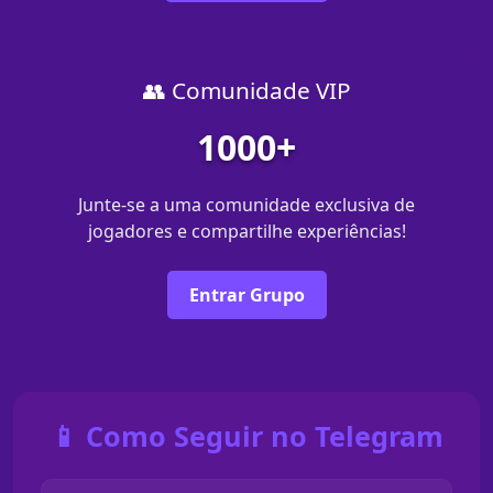
👥 Comunidade VIP
1000+
Junte-se a uma comunidade exclusiva de
jogadores e compartilhe experiências!
Entrar Grupo
📱 Como Seguir no Telegram