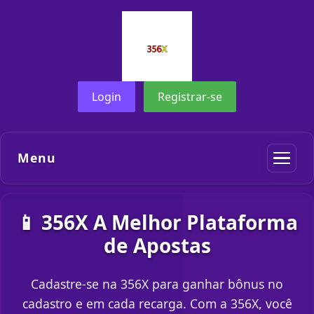
Login
Registrar-se
Menu
📱 356X A Melhor Plataforma
de Apostas
Cadastre-se na 356X para ganhar bônus no
cadastro e em cada recarga. Com a 356X, você