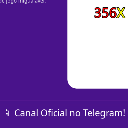
e jogo inigualável.
📱 Canal Oficial no Telegram!