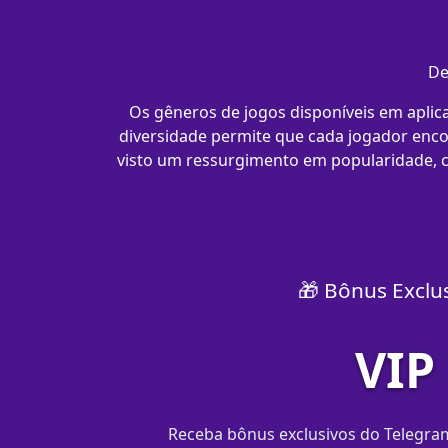
De
Os gêneros de jogos disponíveis em aplic
diversidade permite que cada jogador encon
visto um ressurgimento em popularidade, 
🎁 Bônus Exclu
VIP
Receba bônus exclusivos do Telegra