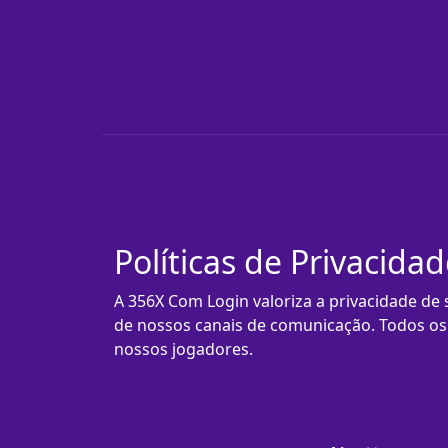
Políticas de Privacida
A 356X Com Login valoriza a privacidade de
de nossos canais de comunicação. Todos os 
nossos jogadores.