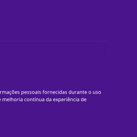
ormações pessoais fornecidas durante o uso
e melhoria contínua da experiência de