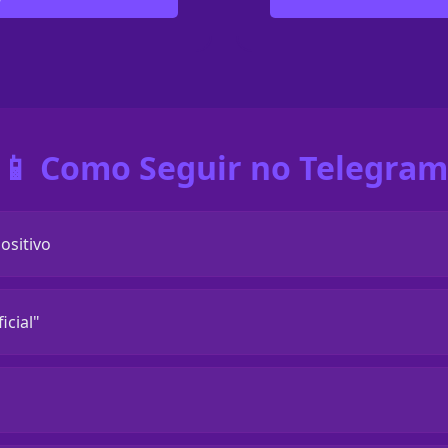
📱 Como Seguir no Telegram
ositivo
cial"