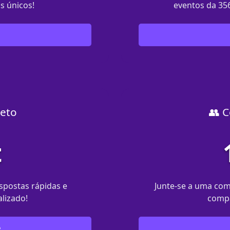
s únicos!
eventos da 35
reto
👥 
t
espostas rápidas e
Junte-se a uma com
lizado!
compa
e