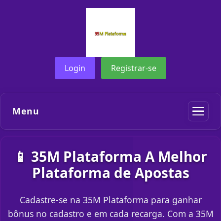
Login
Registrar-se
Menu
📱 35M Plataforma A Melhor
Plataforma de Apostas
Cadastre-se na 35M Plataforma para ganhar
bônus no cadastro e em cada recarga. Com a 35M