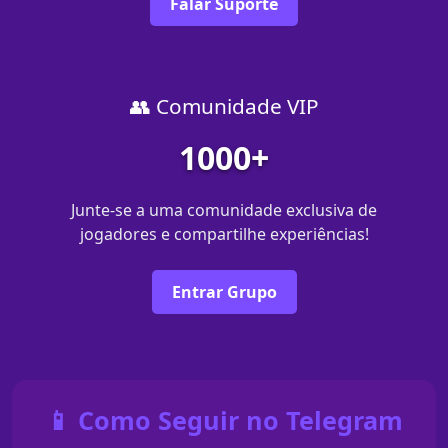
Falar Suporte
👥 Comunidade VIP
1000+
Junte-se a uma comunidade exclusiva de
jogadores e compartilhe experiências!
Entrar Grupo
📱 Como Seguir no Telegram