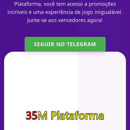
Plataforma, você tem acesso a promoções
incríveis e uma experiência de jogo inigualável.
Junte-se aos vencedores agora!
SEGUIR NO TELEGRAM