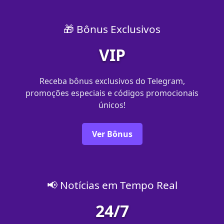
🎁 Bônus Exclusivos
VIP
Receba bônus exclusivos do Telegram,
promoções especiais e códigos promocionais
únicos!
Ver Bônus
📢 Notícias em Tempo Real
24/7