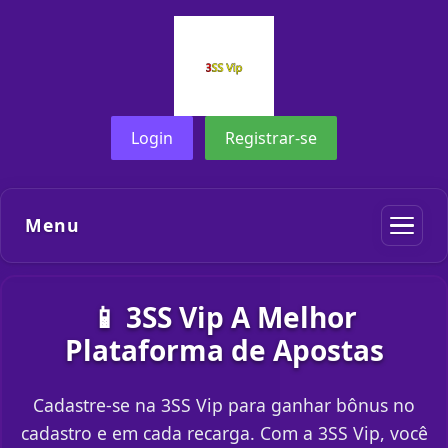
Login
Registrar-se
Menu
📱 3SS Vip A Melhor
Plataforma de Apostas
Cadastre-se na 3SS Vip para ganhar bônus no
cadastro e em cada recarga. Com a 3SS Vip, você