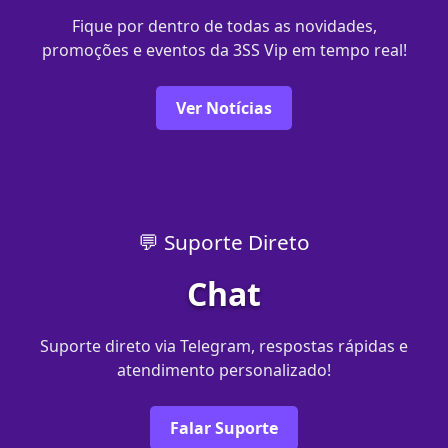
Fique por dentro de todas as novidades,
promoções e eventos da 3SS Vip em tempo real!
Ver Notícias
💬 Suporte Direto
Chat
Suporte direto via Telegram, respostas rápidas e
atendimento personalizado!
Falar Suporte