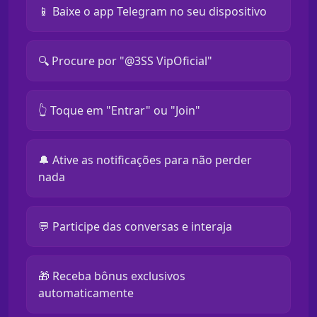
📱 Baixe o app Telegram no seu dispositivo
🔍 Procure por "@3SS VipOficial"
👆 Toque em "Entrar" ou "Join"
🔔 Ative as notificações para não perder
nada
💬 Participe das conversas e interaja
🎁 Receba bônus exclusivos
automaticamente