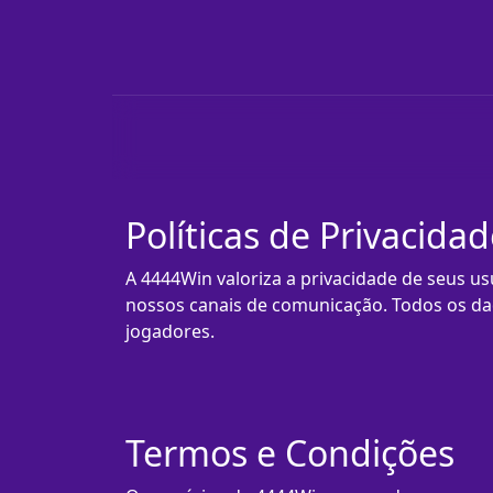
Políticas de Privacida
A 4444Win valoriza a privacidade de seus u
nossos canais de comunicação. Todos os dad
jogadores.
Termos e Condições