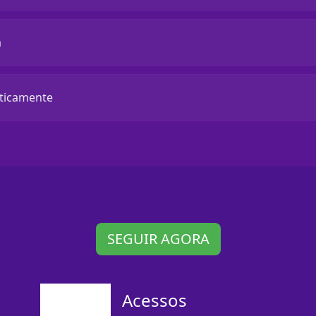
a
aticamente
SEGUIR AGORA
Acessos