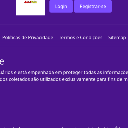
Login
Registrar-se
Políticas de Privacidade
Termos e Condições
Sitemap
de
suários e está empenhada em proteger todas as informaçõe
os coletados são utilizados exclusivamente para fins de m