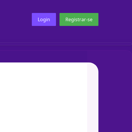
Login
Registrar-se