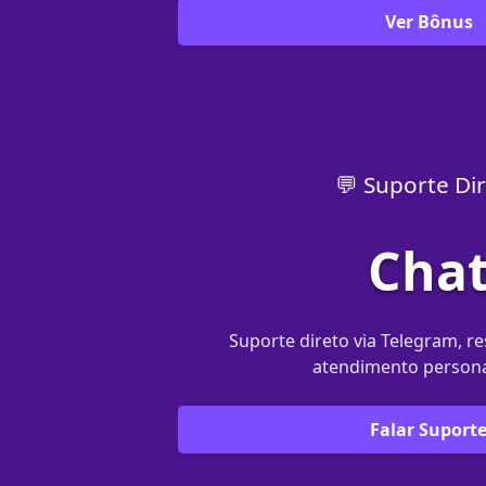
Ver Bônus
💬 Suporte Di
Cha
Suporte direto via Telegram, r
atendimento persona
Falar Suport