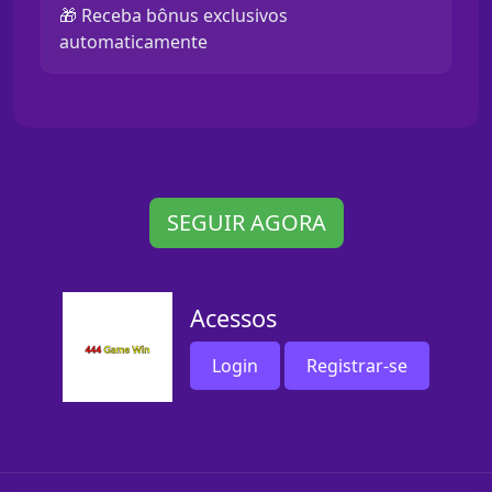
🎁 Receba bônus exclusivos
automaticamente
SEGUIR AGORA
Acessos
Login
Registrar-se