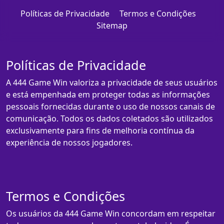
Políticas de Privacidade
Termos e Condições
Sitemap
Políticas de Privacidade
A 444 Game Win valoriza a privacidade de seus usuários
e está empenhada em proteger todas as informações
pessoais fornecidas durante o uso de nossos canais de
comunicação. Todos os dados coletados são utilizados
exclusivamente para fins de melhoria contínua da
experiência de nossos jogadores.
Termos e Condições
Os usuários da 444 Game Win concordam em respeitar