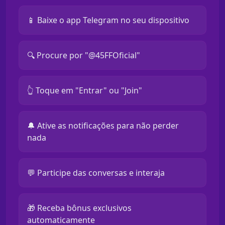
📱 Baixe o app Telegram no seu dispositivo
🔍 Procure por "@45FFOficial"
👆 Toque em "Entrar" ou "Join"
🔔 Ative as notificações para não perder
nada
💬 Participe das conversas e interaja
🎁 Receba bônus exclusivos
automaticamente