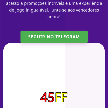
acesso a promoções incríveis e uma experiência
de jogo inigualável. Junte-se aos vencedores
agora!
SEGUIR NO TELEGRAM