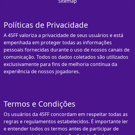
Sitemap
Políticas de Privacidade
A 45FF valoriza a privacidade de seus usuários e está
empenhada em proteger todas as informações
pessoais fornecidas durante o uso de nossos canais de
comunicação. Todos os dados coletados são utilizados
exclusivamente para fins de melhoria contínua da
experiência de nossos jogadores.
Termos e Condições
Os usuários da 45FF concordam em respeitar todas as
regras e regulamentos estabelecidos. É importante ler
e entender todos os termos antes de participar de