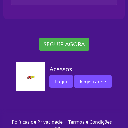
SEGUIR AGORA
Acessos
Login
Registrar-se
Políticas de Privacidade
Termos e Condições