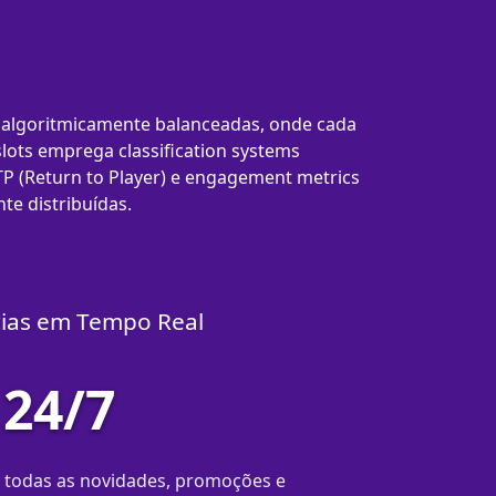
o algoritmicamente balanceadas, onde cada
slots emprega classification systems
TP (Return to Player) e engagement metrics
te distribuídas.
cias em Tempo Real
24/7
e todas as novidades, promoções e