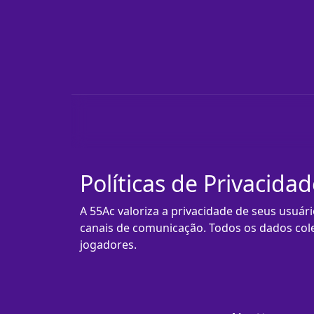
Políticas de Privacida
A 55Ac valoriza a privacidade de seus usuá
canais de comunicação. Todos os dados cole
jogadores.