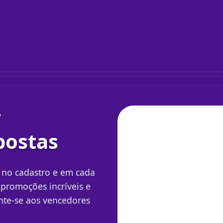
r
postas
 no cadastro e em cada
 promoções incríveis e
unte-se aos vencedores