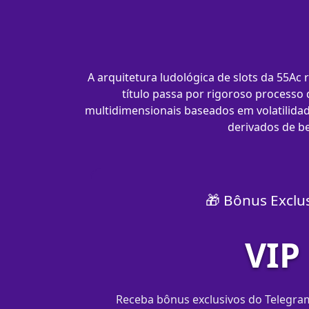
A arquitetura ludológica de slots da 55A
título passa por rigoroso processo 
multidimensionais baseados em volatilidad
derivados de be
🎁 Bônus Exclu
VIP
Receba bônus exclusivos do Telegra