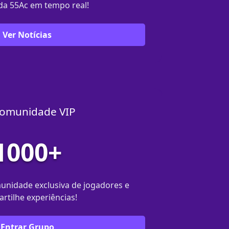
da 55Ac em tempo real!
Ver Notícias
Comunidade VIP
1000+
unidade exclusiva de jogadores e
rtilhe experiências!
Entrar Grupo