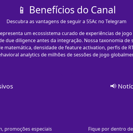
📱 Benefícios do Canal
Descubra as vantagens de seguir a 55Ac no Telegram
c representa um ecossistema curado de experiências de jog
de due diligence antes da integração. Nossa taxonomia de 
e matemática, densidade de feature activation, perfis de R
havioral analytics de milhões de sessões de jogo globalmen
sivos
📢 Notí
m, promoções especiais
Fique por dentro d