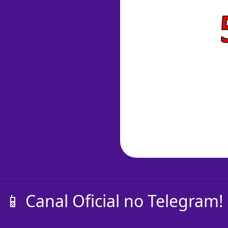
📱 Canal Oficial no Telegram!