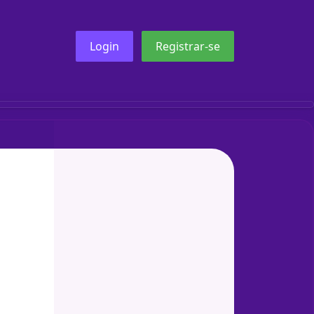
Login
Registrar-se