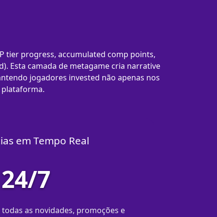
P tier progress, accumulated comp points,
ved). Esta camada de metagame cria narrative
antendo jogadores invested não apenas nos
 plataforma.
cias em Tempo Real
24/7
e todas as novidades, promoções e