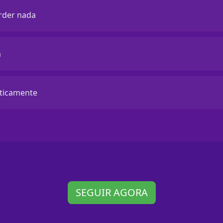
erder nada
a
aticamente
SEGUIR AGORA