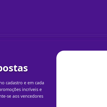
postas
no cadastro e em cada
promoções incríveis e
unte-se aos vencedores