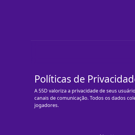
Políticas de Privacida
A 55D valoriza a privacidade de seus usuár
canais de comunicação. Todos os dados cole
jogadores.