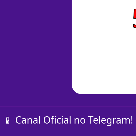
📱 Canal Oficial no Telegram!