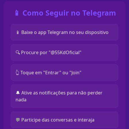
📱 Como Seguir no Telegram
📱 Baixe o app Telegram no seu dispositivo
🔍 Procure por "@55KdOficial"
👆 Toque em "Entrar" ou "Join"
🔔 Ative as notificações para não perder
nada
💬 Participe das conversas e interaja