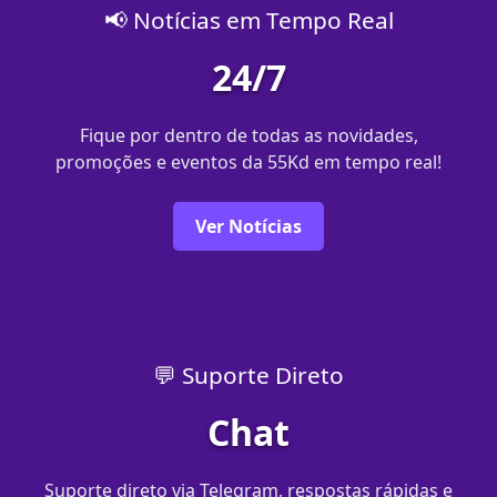
📢 Notícias em Tempo Real
24/7
Fique por dentro de todas as novidades,
promoções e eventos da 55Kd em tempo real!
Ver Notícias
💬 Suporte Direto
Chat
Suporte direto via Telegram, respostas rápidas e