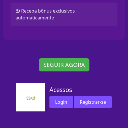
🎁 Receba bônus exclusivos
automaticamente
SEGUIR AGORA
Acessos
Login
Registrar-se