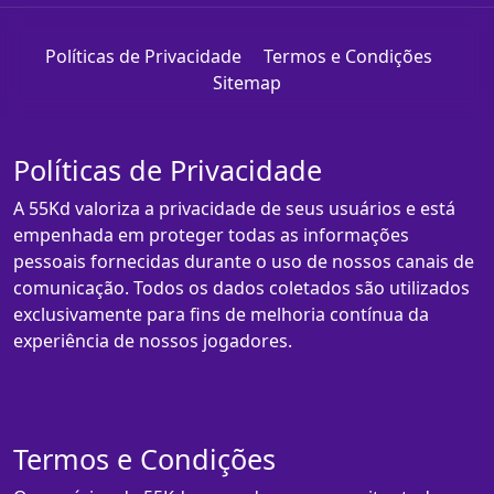
Políticas de Privacidade
Termos e Condições
Sitemap
Políticas de Privacidade
A 55Kd valoriza a privacidade de seus usuários e está
empenhada em proteger todas as informações
pessoais fornecidas durante o uso de nossos canais de
comunicação. Todos os dados coletados são utilizados
exclusivamente para fins de melhoria contínua da
experiência de nossos jogadores.
Termos e Condições