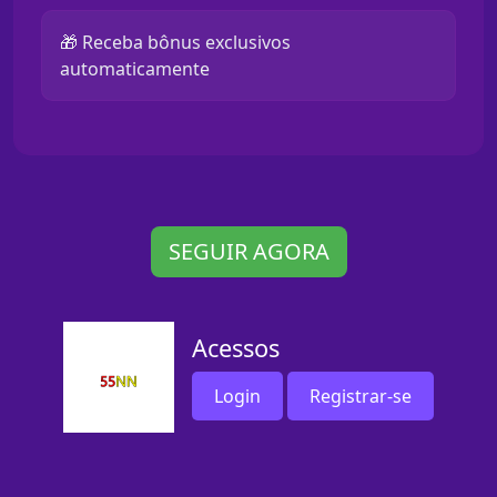
🎁 Receba bônus exclusivos
automaticamente
SEGUIR AGORA
Acessos
Login
Registrar-se