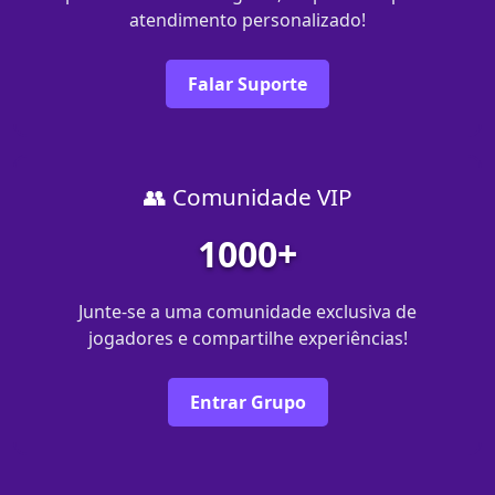
atendimento personalizado!
Falar Suporte
👥 Comunidade VIP
1000+
Junte-se a uma comunidade exclusiva de
jogadores e compartilhe experiências!
Entrar Grupo