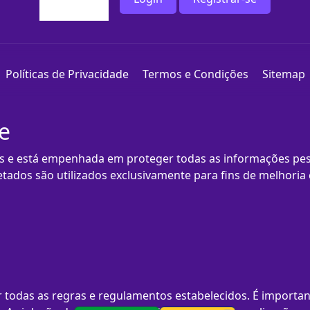
Políticas de Privacidade
Termos e Condições
Sitemap
de
ios e está empenhada em proteger todas as informações pe
tados são utilizados exclusivamente para fins de melhoria
todas as regras e regulamentos estabelecidos. É importan