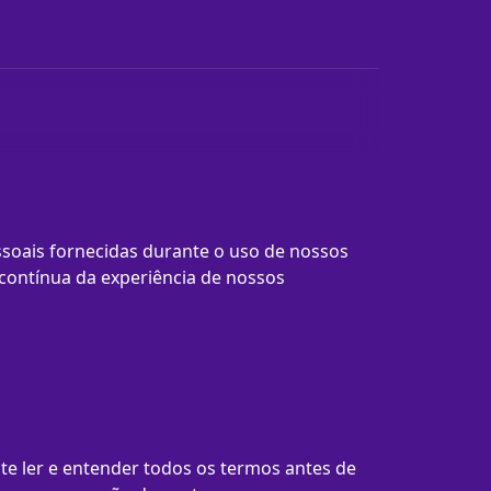
ssoais fornecidas durante o uso de nossos
 contínua da experiência de nossos
te ler e entender todos os termos antes de