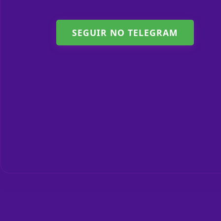
SEGUIR NO TELEGRAM