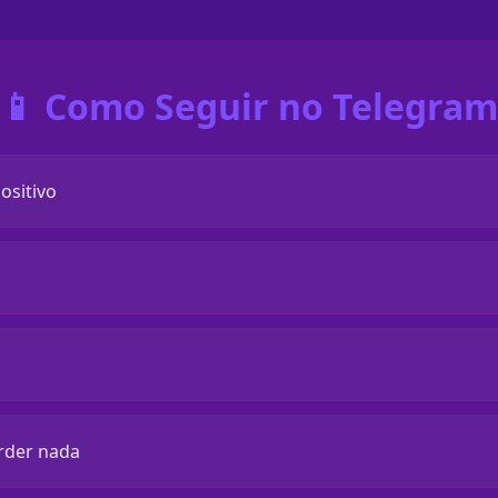
📱 Como Seguir no Telegram
ositivo
erder nada