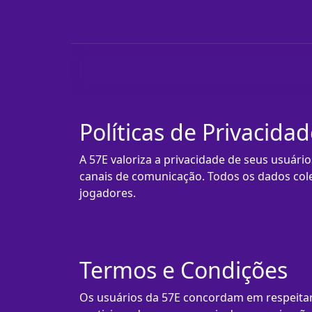
Políticas de Privacida
A 57E valoriza a privacidade de seus usuár
canais de comunicação. Todos os dados cole
jogadores.
Termos e Condições
Os usuários da 57E concordam em respeitar 