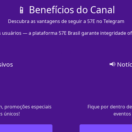
📱 Benefícios do Canal
Descubra as vantagens de seguir a 57E no Telegram
 usuários — a plataforma 57E Brasil garante integridade of
sivos
📢 Notí
m, promoções especiais
Fique por dentro d
s únicos!
eventos