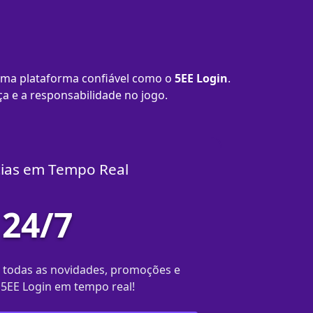
 uma plataforma confiável como o
5EE Login
.
ça e a responsabilidade no jogo.
cias em Tempo Real
24/7
e todas as novidades, promoções e
 5EE Login em tempo real!