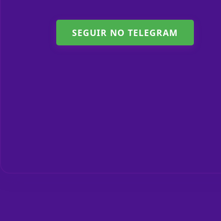
SEGUIR NO TELEGRAM