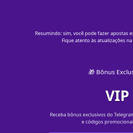
Resumindo: sim, você pode fazer apostas e
Fique atento às atualizações na
🎁 Bônus Exclu
VIP
Receba bônus exclusivos do Telegra
e códigos promocionai