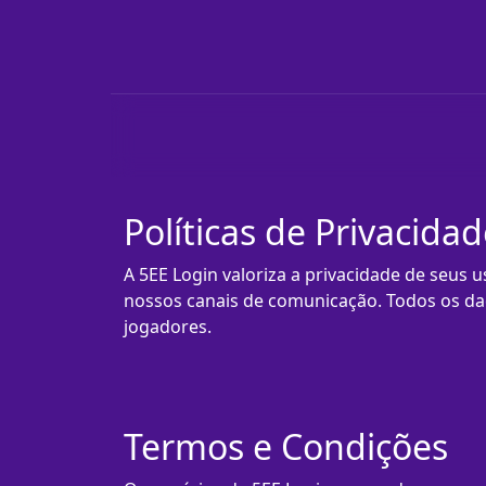
Políticas de Privacida
A 5EE Login valoriza a privacidade de seus
nossos canais de comunicação. Todos os dad
jogadores.
Termos e Condições