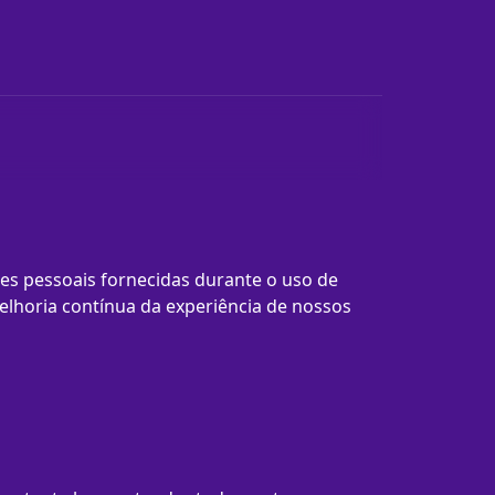
es pessoais fornecidas durante o uso de
elhoria contínua da experiência de nossos