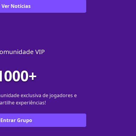
Ver Notícias
Comunidade VIP
1000+
unidade exclusiva de jogadores e
rtilhe experiências!
Entrar Grupo