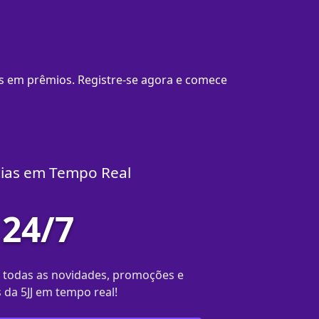
es em prêmios. Registre-se agora e comece
cias em Tempo Real
24/7
e todas as novidades, promoções e
 da 5JJ em tempo real!