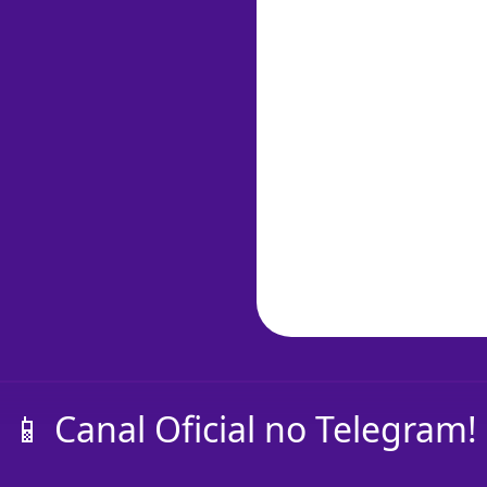
📱 Canal Oficial no Telegram!