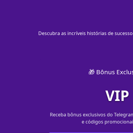
Descubra as incríveis histórias de suces
🎁 Bônus Exclu
VIP
Receba bônus exclusivos do Telegra
e códigos promocionai