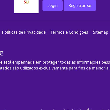
Login
Registrar-se
Políticas de Privacidade
Termos e Condições
Sitemap
de
ios e está empenhada em proteger todas as informações pes
tados são utilizados exclusivamente para fins de melhoria