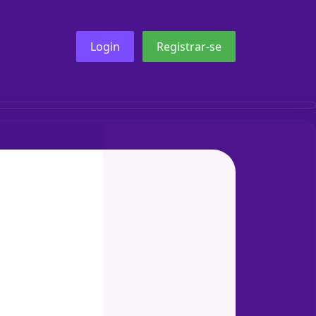
Login
Registrar-se