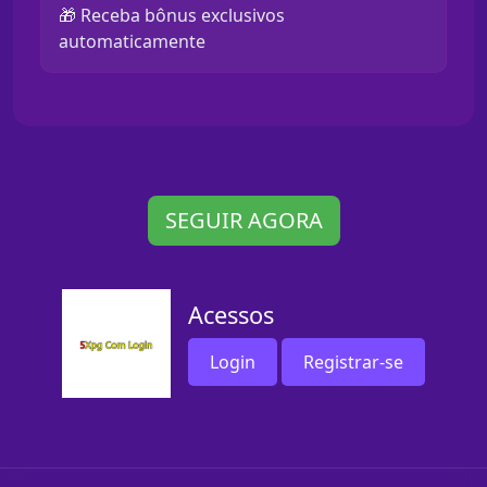
🎁 Receba bônus exclusivos
automaticamente
SEGUIR AGORA
Acessos
Login
Registrar-se