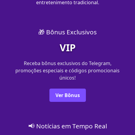
entretenimento tradicional.
🎁 Bônus Exclusivos
VIP
Receba bônus exclusivos do Telegram,
promoções especiais e códigos promocionais
únicos!
Ver Bônus
📢 Notícias em Tempo Real