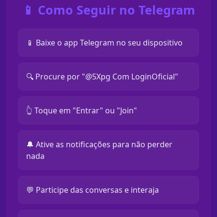
📱 Como Seguir no Telegram
📱 Baixe o app Telegram no seu dispositivo
🔍 Procure por "@5Xpg Com LoginOficial"
👆 Toque em "Entrar" ou "Join"
🔔 Ative as notificações para não perder
nada
💬 Participe das conversas e interaja