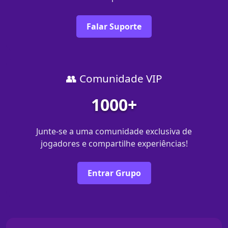
Falar Suporte
👥 Comunidade VIP
1000+
Junte-se a uma comunidade exclusiva de
jogadores e compartilhe experiências!
Entrar Grupo