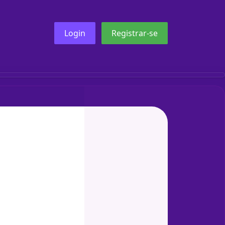
Login
Registrar-se