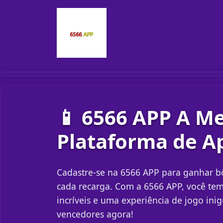
📱 6566 APP A M
Plataforma de A
Cadastre-se na 6566 APP para ganhar b
cada recarga. Com a 6566 APP, você te
incríveis e uma experiência de jogo inig
vencedores agora!