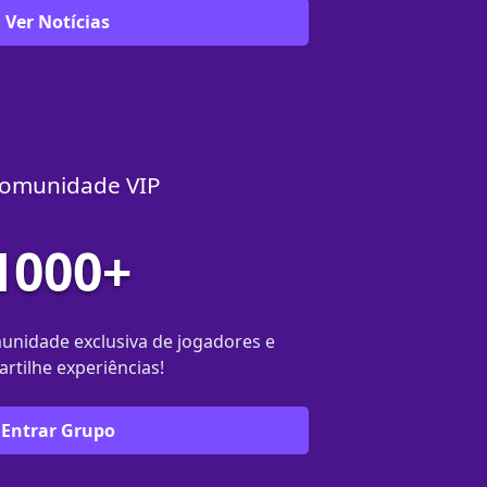
Ver Notícias
Comunidade VIP
1000+
unidade exclusiva de jogadores e
rtilhe experiências!
Entrar Grupo