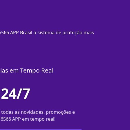
 6566 APP Brasil o sistema de proteção mais
cias em Tempo Real
24/7
e todas as novidades, promoções e
 6566 APP em tempo real!