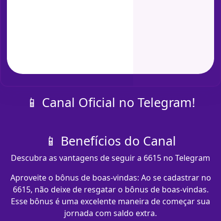
📱 Canal Oficial no Telegram!
📱 Benefícios do Canal
Descubra as vantagens de seguir a 6615 no Telegram
Aproveite o bônus de boas-vindas: Ao se cadastrar no
6615, não deixe de resgatar o bônus de boas-vindas.
Esse bônus é uma excelente maneira de começar sua
jornada com saldo extra.