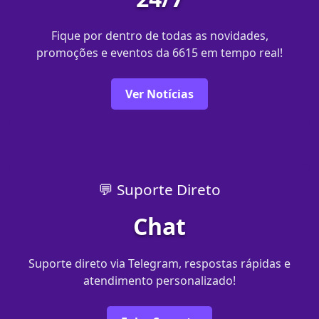
Fique por dentro de todas as novidades,
promoções e eventos da 6615 em tempo real!
Ver Notícias
💬 Suporte Direto
Chat
Suporte direto via Telegram, respostas rápidas e
atendimento personalizado!