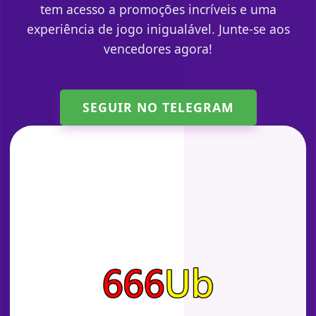
tem acesso a promoções incríveis e uma
experiência de jogo inigualável. Junte-se aos
vencedores agora!
SEGUIR NO TELEGRAM