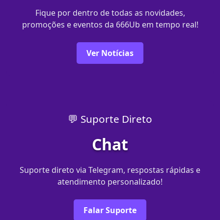
Fique por dentro de todas as novidades,
promoções e eventos da 666Ub em tempo real!
Ver Notícias
💬 Suporte Direto
Chat
Suporte direto via Telegram, respostas rápidas e
atendimento personalizado!
Falar Suporte