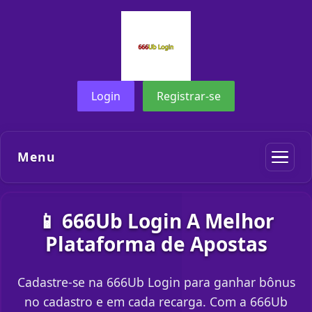
Login
Registrar-se
Menu
📱 666Ub Login A Melhor
Plataforma de Apostas
Cadastre-se na 666Ub Login para ganhar bônus
no cadastro e em cada recarga. Com a 666Ub