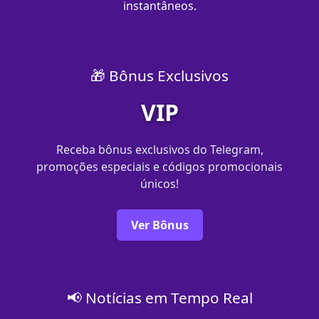
instantâneos.
🎁 Bônus Exclusivos
VIP
Receba bônus exclusivos do Telegram,
promoções especiais e códigos promocionais
únicos!
Ver Bônus
📢 Notícias em Tempo Real