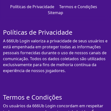
Políticas de Privacidade
Termos e Condições
Sitemap
Políticas de Privacidade
A 666Ub Login valoriza a privacidade de seus usuários e
está empenhada em proteger todas as informações
pessoais fornecidas durante o uso de nossos canais de
comunicação. Todos os dados coletados são utilizados
exclusivamente para fins de melhoria contínua da
experiência de nossos jogadores.
Termos e Condições
Os usuários da 666Ub Login concordam em respeitar