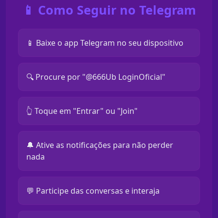
📱 Como Seguir no Telegram
📱 Baixe o app Telegram no seu dispositivo
🔍 Procure por "@666Ub LoginOficial"
👆 Toque em "Entrar" ou "Join"
🔔 Ative as notificações para não perder
nada
💬 Participe das conversas e interaja