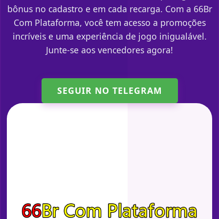
bônus no cadastro e em cada recarga. Com a 66Br
Com Plataforma, você tem acesso a promoções
incríveis e uma experiência de jogo inigualável.
Junte-se aos vencedores agora!
SEGUIR NO TELEGRAM