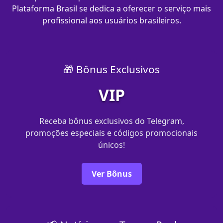
Plataforma Brasil se dedica a oferecer o serviço mais
profissional aos usuários brasileiros.
🎁 Bônus Exclusivos
VIP
Receba bônus exclusivos do Telegram,
promoções especiais e códigos promocionais
únicos!
Ver Bônus