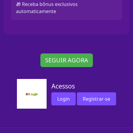
🎁 Receba bônus exclusivos
automaticamente
SEGUIR AGORA
Acessos
Login
Registrar-se