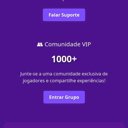
Falar Suporte
👥 Comunidade VIP
1000+
Junte-se a uma comunidade exclusiva de
jogadores e compartilhe experiências!
Entrar Grupo