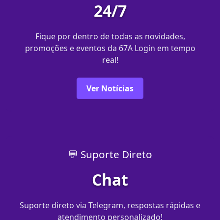
24/7
Fique por dentro de todas as novidades,
promoções e eventos da 67A Login em tempo
real!
Ver Notícias
💬 Suporte Direto
Chat
Suporte direto via Telegram, respostas rápidas e
atendimento personalizado!