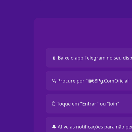
📱 Baixe o app Telegram no seu disp
🔍 Procure por "@68Pg.ComOficial"
👆 Toque em "Entrar" ou "Join"
🔔 Ative as notificações para não p