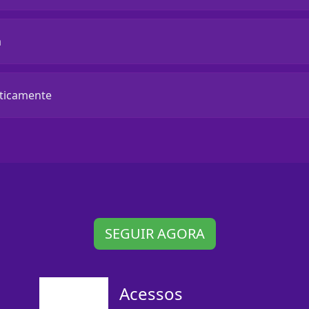
a
aticamente
SEGUIR AGORA
Acessos