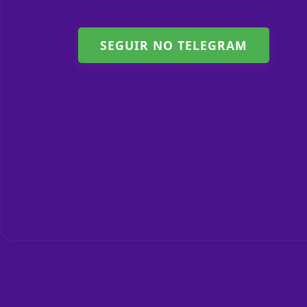
SEGUIR NO TELEGRAM