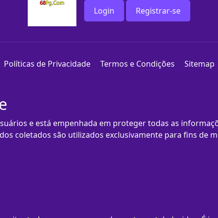
Login
Registrar-se
Políticas de Privacidade
Termos e Condições
Sitemap
de
 usuários e está empenhada em proteger todas as informaçõ
os coletados são utilizados exclusivamente para fins de m