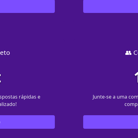
reto
👥 
t
espostas rápidas e
Junte-se a uma com
lizado!
compa
e