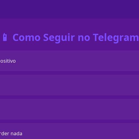
📱 Como Seguir no Telegram
ositivo
erder nada