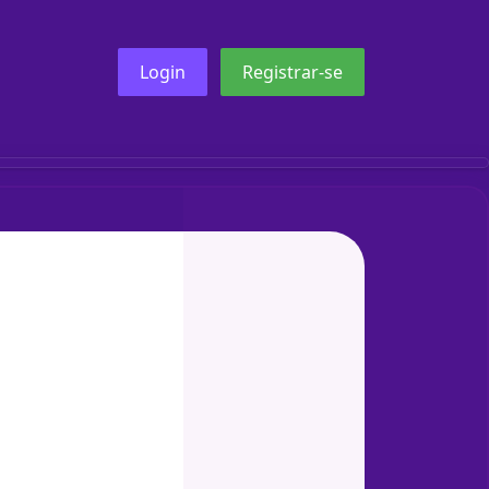
Login
Registrar-se