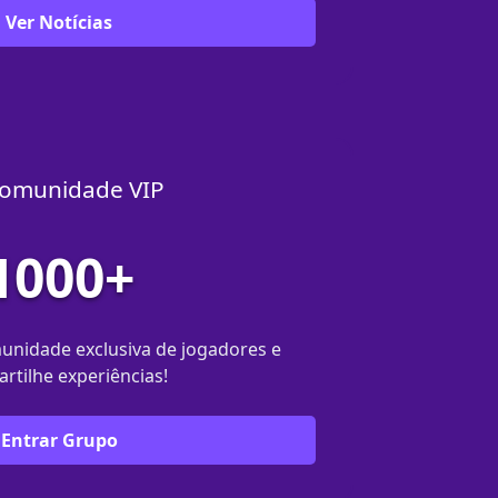
Ver Notícias
Comunidade VIP
1000+
unidade exclusiva de jogadores e
rtilhe experiências!
Entrar Grupo