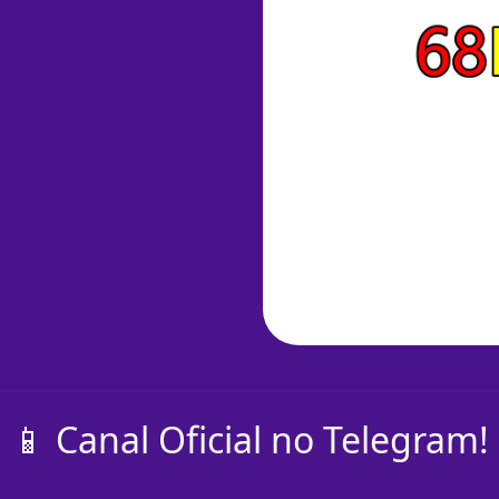
📱 Canal Oficial no Telegram!