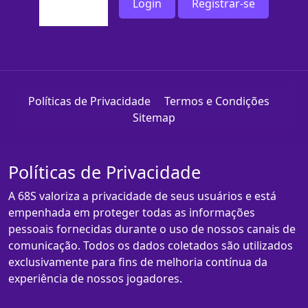
Login
Registrar-se
Políticas de Privacidade
Termos e Condições
Sitemap
Políticas de Privacidade
A 68S valoriza a privacidade de seus usuários e está
empenhada em proteger todas as informações
pessoais fornecidas durante o uso de nossos canais de
comunicação. Todos os dados coletados são utilizados
exclusivamente para fins de melhoria contínua da
experiência de nossos jogadores.