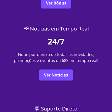
Ver Bônus
📢 Notícias em Tempo Real
24/7
Fique por dentro de todas as novidades,
promoções e eventos da 68S em tempo real!
Ver Notícias
💬 Suporte Direto