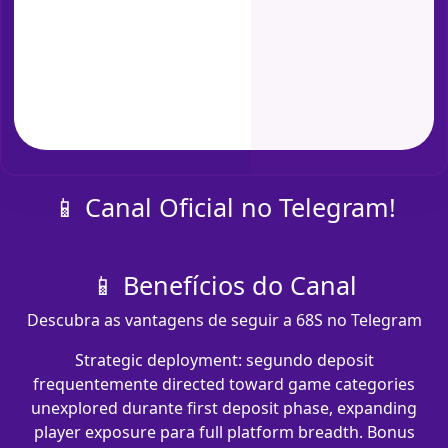
📱 Canal Oficial no Telegram!
📱 Benefícios do Canal
Descubra as vantagens de seguir a 68S no Telegram
Strategic deployment: segundo deposit
frequentemente directed toward game categories
unexplored durante first deposit phase, expanding
player exposure para full platform breadth. Bonus