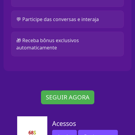
💬 Participe das conversas e interaja
🎁 Receba bônus exclusivos
automaticamente
SEGUIR AGORA
Acessos