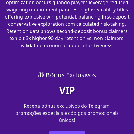
optimization occurs quando players leverage reduced
wagering requirement para test higher-volatility titles
offering explosive win potential, balancing first-deposit
conservative exploration com calculated risk-taking.
Retention data shows second-deposit bonus claimers
exhibit 3x higher 90-day retention vs. non-claimers,
validating economic model effectiveness.
🎁 Bônus Exclusivos
VIP
Receba bônus exclusivos do Telegram,
promoções especiais e códigos promocionais
únicos!