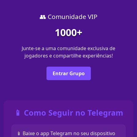
👥 Comunidade VIP
1000+
Junte-se a uma comunidade exclusiva de
jogadores e compartilhe experiências!
Entrar Grupo
📱 Como Seguir no Telegram
📱 Baixe o app Telegram no seu dispositivo