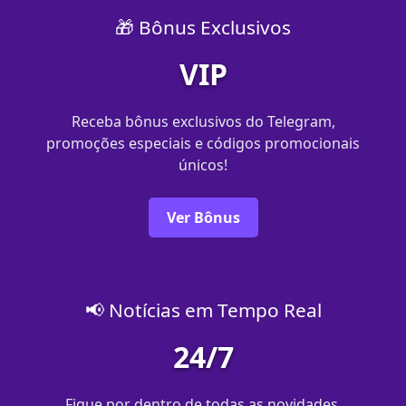
🎁 Bônus Exclusivos
VIP
Receba bônus exclusivos do Telegram,
promoções especiais e códigos promocionais
únicos!
Ver Bônus
📢 Notícias em Tempo Real
24/7
Fique por dentro de todas as novidades,