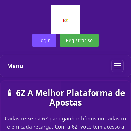
Login
Registrar-se
Menu
📱 6Z A Melhor Plataforma de
Apostas
Cadastre-se na 6Z para ganhar bônus no cadastro
e em cada recarga. Com a 6Z, você tem acesso a