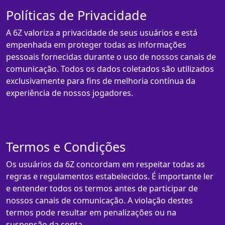
Políticas de Privacidade
A 6Z valoriza a privacidade de seus usuários e está
empenhada em proteger todas as informações
pessoais fornecidas durante o uso de nossos canais de
comunicação. Todos os dados coletados são utilizados
exclusivamente para fins de melhoria contínua da
experiência de nossos jogadores.
Termos e Condições
Os usuários da 6Z concordam em respeitar todas as
regras e regulamentos estabelecidos. É importante ler
e entender todos os termos antes de participar de
nossos canais de comunicação. A violação destes
termos pode resultar em penalizações ou na
suspensão da conta.