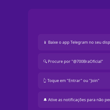
📱 Baixe o app Telegram no seu disp
🔍 Procure por "@700BraOficial"
👆 Toque em "Entrar" ou "Join"
🔔 Ative as notificações para não p