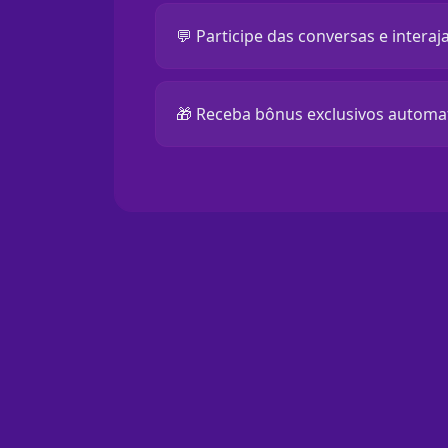
💬 Participe das conversas e interaj
🎁 Receba bônus exclusivos autom