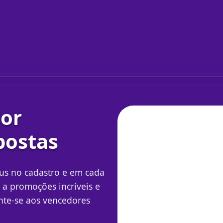
hor
postas
us no cadastro e em cada
 a promoções incríveis e
unte-se aos vencedores