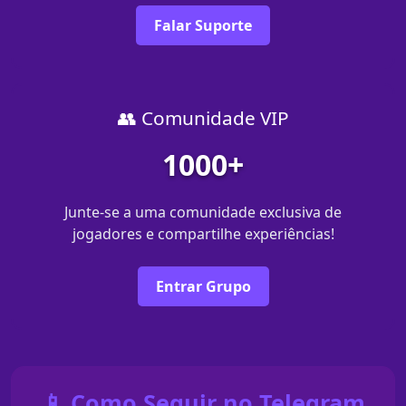
Falar Suporte
👥 Comunidade VIP
1000+
Junte-se a uma comunidade exclusiva de
jogadores e compartilhe experiências!
Entrar Grupo
📱 Como Seguir no Telegram