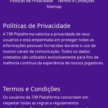
Políticas de Privacidade
Termos e Condições
Sitemap
Políticas de Privacidade
A 73R Plataforma valoriza a privacidade de seus
usuários e está empenhada em proteger todas as
informações pessoais fornecidas durante o uso de
nossos canais de comunicação. Todos os dados
coletados são utilizados exclusivamente para fins de
melhoria contínua da experiência de nossos jogadores.
Termos e Condições
Os usuários da 73R Plataforma concordam em
respeitar todas as regras e regulamentos