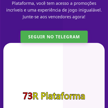
Plataforma, você tem acesso a promoções
incríveis e uma experiência de jogo inigualável.
Junte-se aos vencedores agora!
SEGUIR NO TELEGRAM