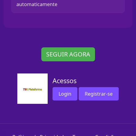
automaticamente
SEGUIR AGORA
Acessos
Login
Registrar-se