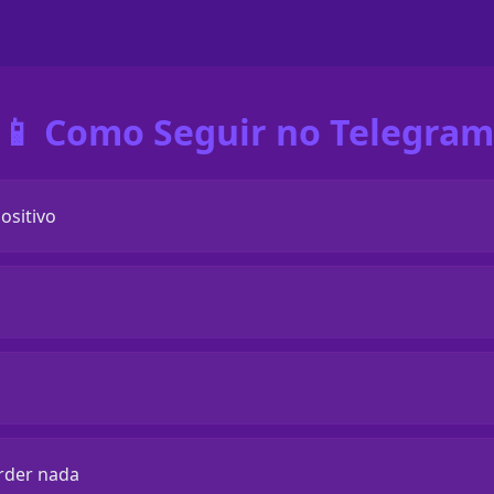
📱 Como Seguir no Telegram
ositivo
erder nada