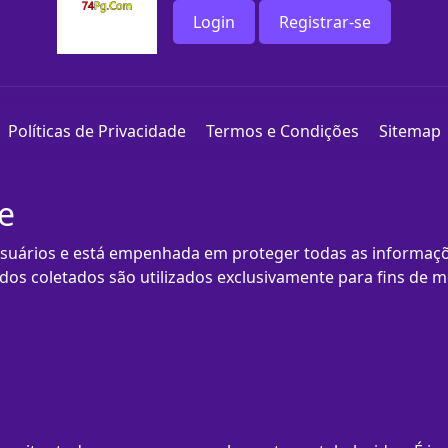
Login
Registrar-se
Políticas de Privacidade
Termos e Condições
Sitemap
de
 usuários e está empenhada em proteger todas as informaçõ
os coletados são utilizados exclusivamente para fins de m