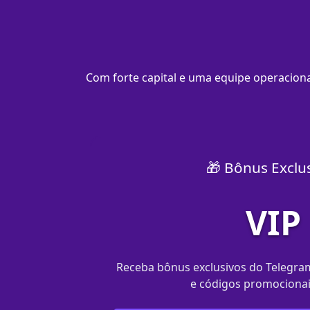
Com forte capital e uma equipe operaciona
🎁 Bônus Exclu
VIP
Receba bônus exclusivos do Telegra
e códigos promocionai