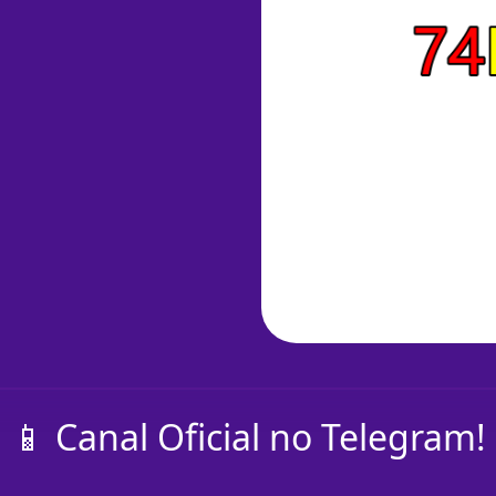
📱 Canal Oficial no Telegram!