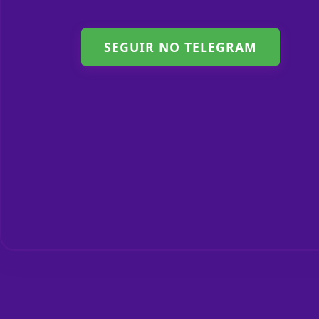
SEGUIR NO TELEGRAM