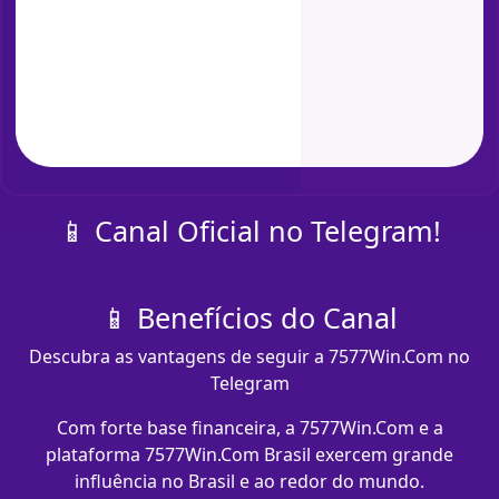
📱 Canal Oficial no Telegram!
📱 Benefícios do Canal
Descubra as vantagens de seguir a 7577Win.Com no
Telegram
Com forte base financeira, a 7577Win.Com e a
plataforma 7577Win.Com Brasil exercem grande
influência no Brasil e ao redor do mundo.