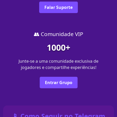
Falar Suporte
👥 Comunidade VIP
1000+
Junte-se a uma comunidade exclusiva de
jogadores e compartilhe experiências!
Entrar Grupo
📱 Como Seguir no Telegram