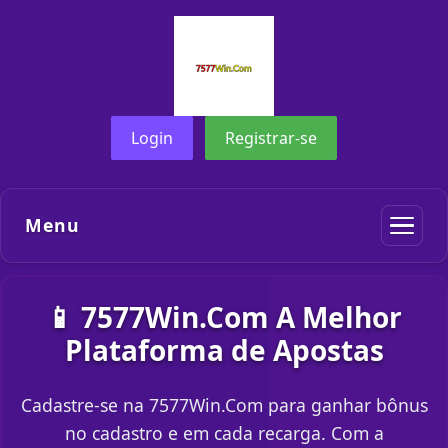
Login
Registrar-se
Menu
📱 7577Win.Com A Melhor
Plataforma de Apostas
Cadastre-se na 7577Win.Com para ganhar bônus
no cadastro e em cada recarga. Com a