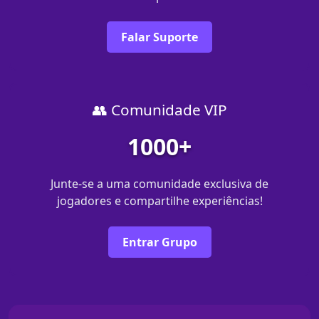
Falar Suporte
👥 Comunidade VIP
1000+
Junte-se a uma comunidade exclusiva de
jogadores e compartilhe experiências!
Entrar Grupo