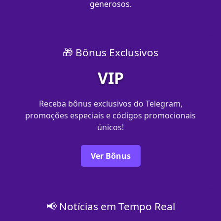
generosos.
🎁 Bônus Exclusivos
VIP
Receba bônus exclusivos do Telegram,
promoções especiais e códigos promocionais
únicos!
Ver Bônus
📢 Notícias em Tempo Real