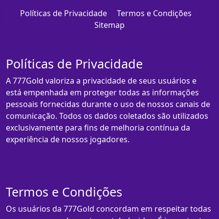
Políticas de Privacidade
Termos e Condições
Sitemap
Políticas de Privacidade
A 777Gold valoriza a privacidade de seus usuários e
está empenhada em proteger todas as informações
pessoais fornecidas durante o uso de nossos canais de
comunicação. Todos os dados coletados são utilizados
exclusivamente para fins de melhoria contínua da
experiência de nossos jogadores.
Termos e Condições
Os usuários da 777Gold concordam em respeitar todas