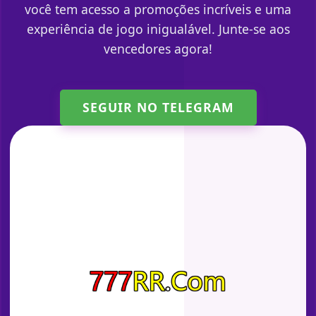
você tem acesso a promoções incríveis e uma
experiência de jogo inigualável. Junte-se aos
vencedores agora!
SEGUIR NO TELEGRAM