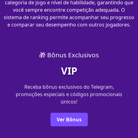
categoria de jogo e nível de habilidade, garantindo que
você sempre encontre competição adequada. O
sistema de ranking permite acompanhar seu progresso
e comparar seu desempenho com outros jogadores.
🎁 Bônus Exclusivos
VIP
Receba bônus exclusivos do Telegram,
promoções especiais e códigos promocionais
únicos!
Ver Bônus