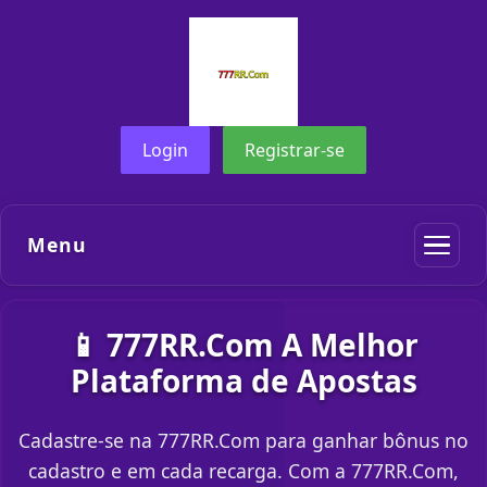
Login
Registrar-se
Menu
📱 777RR.Com A Melhor
Plataforma de Apostas
Cadastre-se na 777RR.Com para ganhar bônus no
cadastro e em cada recarga. Com a 777RR.Com,