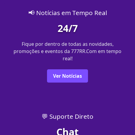
📢 Notícias em Tempo Real
24/7
Fique por dentro de todas as novidades,
promoções e eventos da 777RR.Com em tempo
real!
Ver Notícias
💬 Suporte Direto
Chat