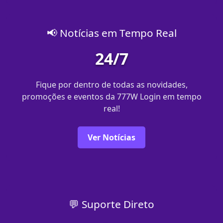
📢 Notícias em Tempo Real
24/7
Fique por dentro de todas as novidades,
promoções e eventos da 777W Login em tempo
real!
Ver Notícias
💬 Suporte Direto