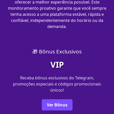
oferecer a melhor experiência possível. Este
monitoramento proativo garante que você sempre
tenha acesso a uma plataforma estável, rápida e
confiável, independentemente do horário ou da
demanda.
🎁 Bônus Exclusivos
VIP
Receba bônus exclusivos do Telegram,
promoções especiais e códigos promocionais
únicos!
Ver Bônus