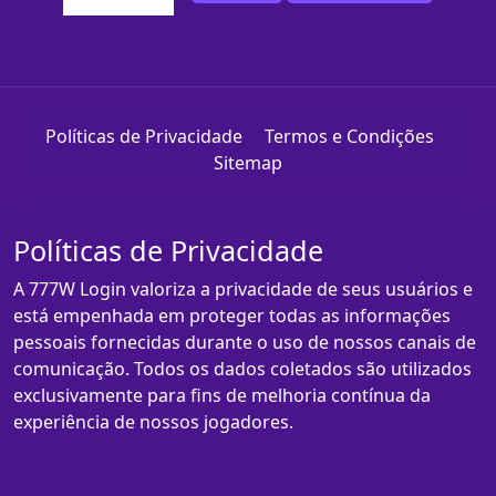
Políticas de Privacidade
Termos e Condições
Sitemap
Políticas de Privacidade
A 777W Login valoriza a privacidade de seus usuários e
está empenhada em proteger todas as informações
pessoais fornecidas durante o uso de nossos canais de
comunicação. Todos os dados coletados são utilizados
exclusivamente para fins de melhoria contínua da
experiência de nossos jogadores.