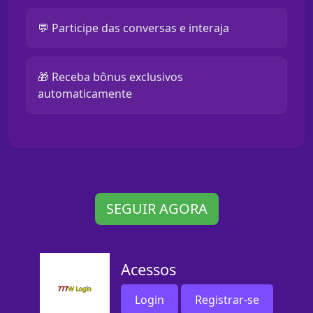
💬 Participe das conversas e interaja
🎁 Receba bônus exclusivos
automaticamente
SEGUIR AGORA
Acessos
Login
Registrar-se