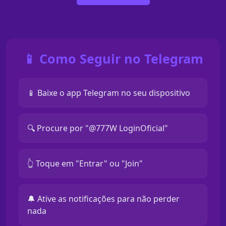
📱 Como Seguir no Telegram
📱 Baixe o app Telegram no seu dispositivo
🔍 Procure por "@777W LoginOficial"
👆 Toque em "Entrar" ou "Join"
🔔 Ative as notificações para não perder
nada