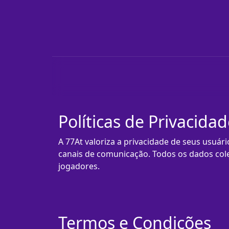
Políticas de Privacida
A 77At valoriza a privacidade de seus usuá
canais de comunicação. Todos os dados cole
jogadores.
Termos e Condições