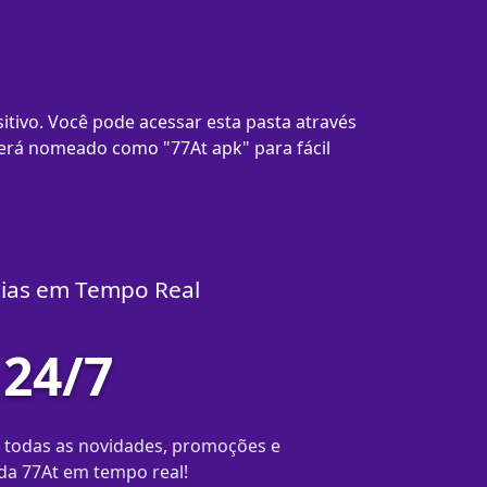
tivo. Você pode acessar esta pasta através
será nomeado como "77At apk" para fácil
cias em Tempo Real
24/7
e todas as novidades, promoções e
da 77At em tempo real!