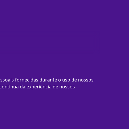
essoais fornecidas durante o uso de nossos
 contínua da experiência de nossos