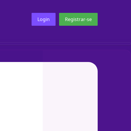
Login
Registrar-se