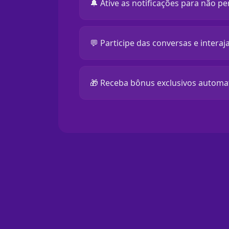
🔔 Ative as notificações para não p
💬 Participe das conversas e interaj
🎁 Receba bônus exclusivos autom