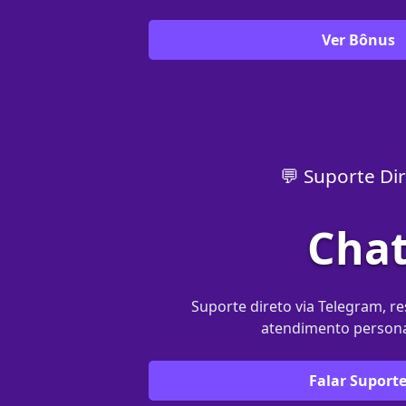
Ver Bônus
💬 Suporte Di
Cha
Suporte direto via Telegram, r
atendimento persona
Falar Suport