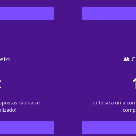
reto
👥 
t
espostas rápidas e
Junte-se a uma com
lizado!
compa
e