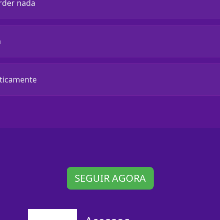
erder nada
a
aticamente
SEGUIR AGORA