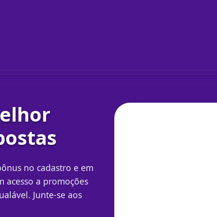
elhor
postas
bônus no cadastro e em
em acesso a promoções
ualável. Junte-se aos