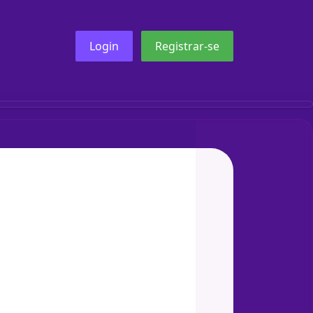
Login
Registrar-se