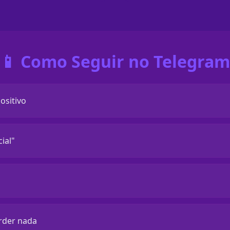
📱 Como Seguir no Telegram
ositivo
ial"
erder nada