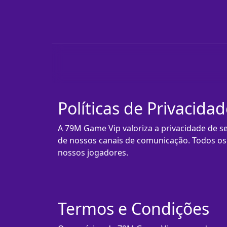
Políticas de Privacida
A 79M Game Vip valoriza a privacidade de 
de nossos canais de comunicação. Todos os 
nossos jogadores.
Termos e Condições