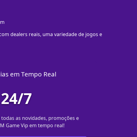
am
om dealers reais, uma variedade de jogos e
cias em Tempo Real
24/7
e todas as novidades, promoções e
9M Game Vip em tempo real!