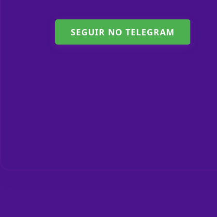
SEGUIR NO TELEGRAM