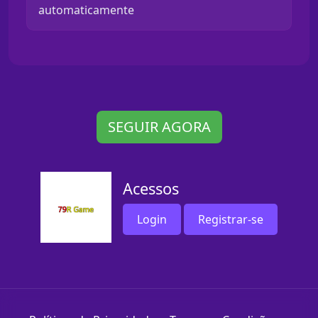
automaticamente
SEGUIR AGORA
Acessos
Login
Registrar-se