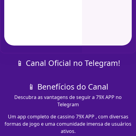
📱 Canal Oficial no Telegram!
📱 Benefícios do Canal
Descubra as vantagens de seguir a 79X APP no
Telegram
Um app completo de cassino 79X APP , com diversas
formas de jogo e uma comunidade imensa de usuários
ativos.