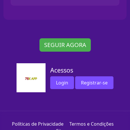
SEGUIR AGORA
Acessos
Login
Registrar-se
Políticas de Privacidade
Termos e Condições