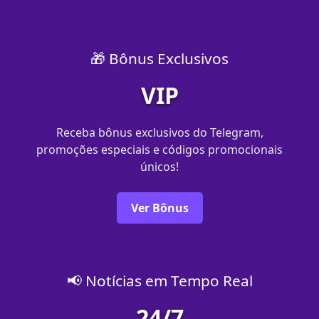
🎁 Bônus Exclusivos
VIP
Receba bônus exclusivos do Telegram,
promoções especiais e códigos promocionais
únicos!
Ver Bônus
📢 Notícias em Tempo Real
24/7