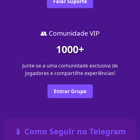
Falar Suporte
👥 Comunidade VIP
1000+
Junte-se a uma comunidade exclusiva de
jogadores e compartilhe experiências!
Entrar Grupo
📱 Como Seguir no Telegram