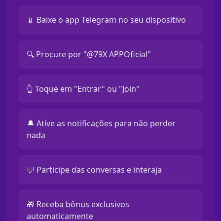
📱 Baixe o app Telegram no seu dispositivo
🔍 Procure por "@79X APPOficial"
👆 Toque em "Entrar" ou "Join"
🔔 Ative as notificações para não perder
nada
💬 Participe das conversas e interaja
🎁 Receba bônus exclusivos
automaticamente