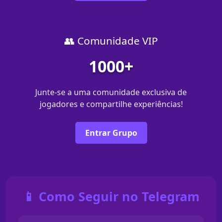
👥 Comunidade VIP
1000+
Junte-se a uma comunidade exclusiva de
jogadores e compartilhe experiências!
Entrar Grupo
📱 Como Seguir no Telegram