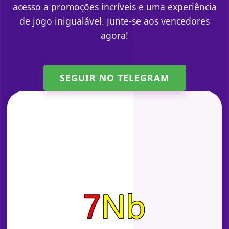
acesso a promoções incríveis e uma experiência
de jogo inigualável. Junte-se aos vencedores
agora!
SEGUIR NO TELEGRAM