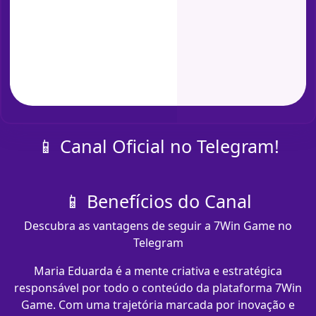
📱 Canal Oficial no Telegram!
📱 Benefícios do Canal
Descubra as vantagens de seguir a 7Win Game no
Telegram
Maria Eduarda é a mente criativa e estratégica
responsável por todo o conteúdo da plataforma 7Win
Game. Com uma trajetória marcada por inovação e