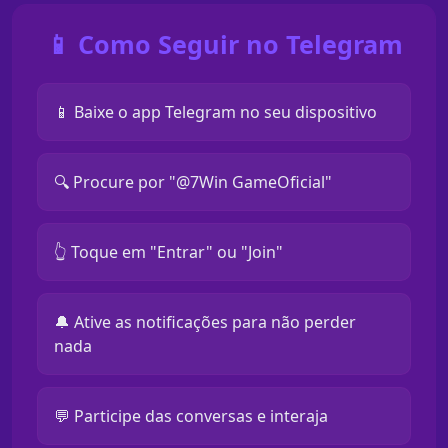
📱 Como Seguir no Telegram
📱 Baixe o app Telegram no seu dispositivo
🔍 Procure por "@7Win GameOficial"
👆 Toque em "Entrar" ou "Join"
🔔 Ative as notificações para não perder
nada
💬 Participe das conversas e interaja